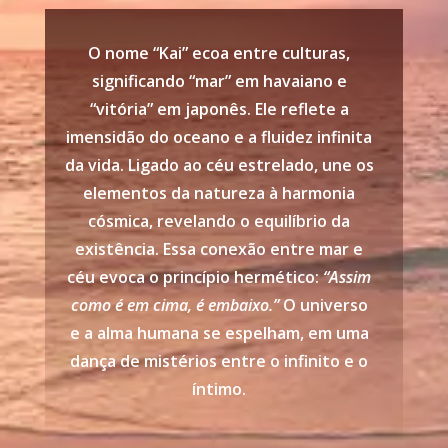
O nome “Kai” ecoa entre culturas,
significando “mar” em havaiano e
“vitória” em japonês. Ele reflete a
imensidão do oceano e a fluidez infinita
da vida. Ligado ao céu estrelado, une os
elementos da natureza à harmonia
cósmica, revelando o equilíbrio da
existência. Essa conexão entre mar e
céu evoca o princípio hermético:
“Assim
como é em cima, é embaixo.”
O universo
e a alma humana se espelham, em uma
dança de mistérios entre o infinito e o
íntimo.