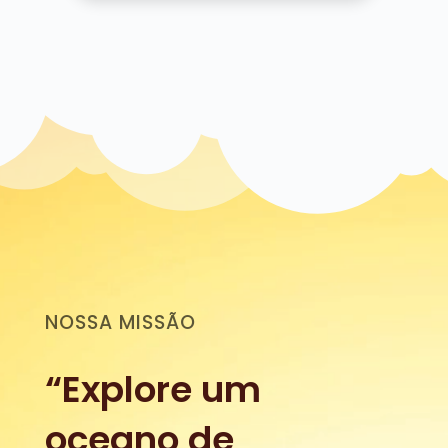
Video
Player
NOSSA MISSÃO
“Explore um
oceano de